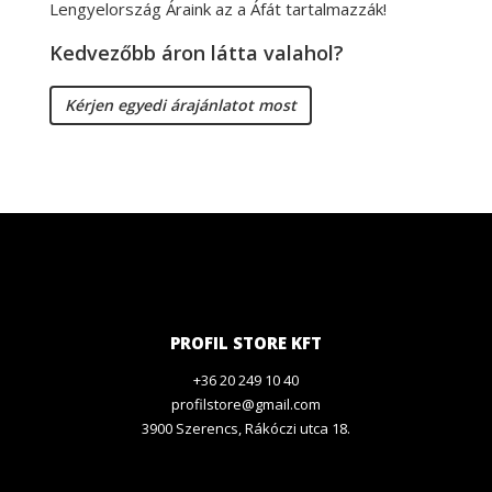
Lengyelország Áraink az a Áfát tartalmazzák!
Kedvezőbb áron látta valahol?
Kérjen egyedi árajánlatot most
PROFIL STORE KFT
+36 20 249 10 40
profilstore@gmail.com
3900 Szerencs, Rákóczi utca 18.