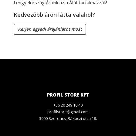
Lengyelország Áraink az a Áfát tartalmazzák!
Kedvezőbb áron látta valahol?
Kérjen egyedi árajánlatot most
PROFIL STORE KFT
+36 20 249 10 40
profilstore@gmail.com
3900 Szerencs, Rákóczi utca 18.